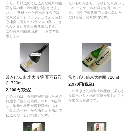
守り、丹精込めて仕込んだ純米吟醸
た味わいがあり、冷やしてもおいし
酒を蔵の奥で2年間も追熟させまし
いのですが、ぬる燗でも旨いので
た。 熟成させた純米酒ならでは
す。 ひやでぬる燗でお楽しみいた
の米の旨味とフレッシュでふくらむ
だける旨口の吟醸酒です。
心地良い香りのバランスの良い、さ
らりと飲む事の出来る逸品です。
この純米吟醸酒 風神 おすすめ
致します
常きげん 純米大吟醸 百万石乃
常きげん 純米大吟醸 720ml
白 720ml
2,970円(税込)
2,200円(税込)
この常きげん純米大吟醸は、柔らか
な口当たりと米の旨味を楽しむこと
このお酒は、石川県が開発した酒造
が出来るお酒です。
好適米「百万石乃白」を100%使用
し、地元の杜氏が鹿野酒造にある
『白水の井戸』から湧き出る湧水で
仕込んだ『石川の酒』です。