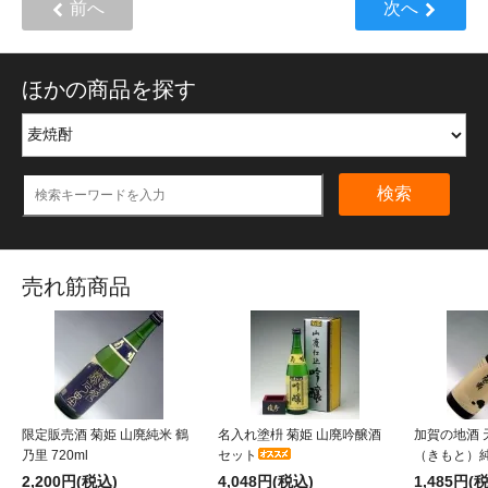
前へ
次へ
ほかの商品を探す
検索
売れ筋商品
限定販売酒 菊姫 山廃純米 鶴
名入れ塗枡 菊姫 山廃吟醸酒
加賀の地酒 
乃里 720ml
セット
（きもと）純米
2,200円(税込)
4,048円(税込)
1,485円(