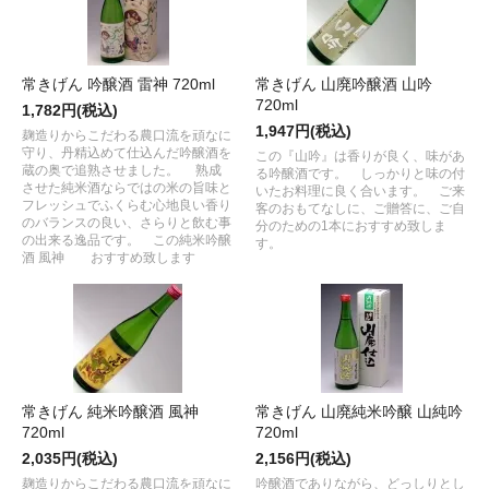
常きげん 吟醸酒 雷神 720ml
常きげん 山廃吟醸酒 山吟
720ml
1,782円(税込)
1,947円(税込)
麹造りからこだわる農口流を頑なに
守り、丹精込めて仕込んだ吟醸酒を
この『山吟』は香りが良く、味があ
蔵の奥で追熟させました。 熟成
る吟醸酒です。 しっかりと味の付
させた純米酒ならではの米の旨味と
いたお料理に良く合います。 ご来
フレッシュでふくらむ心地良い香り
客のおもてなしに、ご贈答に、ご自
のバランスの良い、さらりと飲む事
分のための1本におすすめ致しま
の出来る逸品です。 この純米吟醸
す。
酒 風神 おすすめ致します
常きげん 純米吟醸酒 風神
常きげん 山廃純米吟醸 山純吟
720ml
720ml
2,035円(税込)
2,156円(税込)
麹造りからこだわる農口流を頑なに
吟醸酒でありながら、どっしりとし