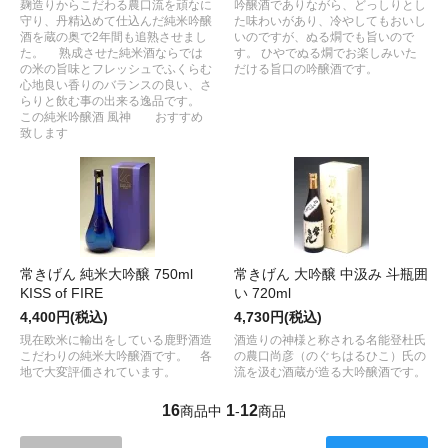
麹造りからこだわる農口流を頑なに
吟醸酒でありながら、どっしりとし
守り、丹精込めて仕込んだ純米吟醸
た味わいがあり、冷やしてもおいし
酒を蔵の奥で2年間も追熟させまし
いのですが、ぬる燗でも旨いので
た。 熟成させた純米酒ならでは
す。 ひやでぬる燗でお楽しみいた
の米の旨味とフレッシュでふくらむ
だける旨口の吟醸酒です。
心地良い香りのバランスの良い、さ
らりと飲む事の出来る逸品です。
この純米吟醸酒 風神 おすすめ
致します
常きげん 純米大吟醸 750ml
常きげん 大吟醸 中汲み 斗瓶囲
KISS of FIRE
い 720ml
4,400円(税込)
4,730円(税込)
現在欧米に輸出をしている鹿野酒造
酒造りの神様と称される名能登杜氏
こだわりの純米大吟醸酒です。 各
の農口尚彦（のぐちはるひこ）氏の
地で大変評価されています。
流を汲む酒蔵が造る大吟醸酒です。
16
1
12
商品中
-
商品