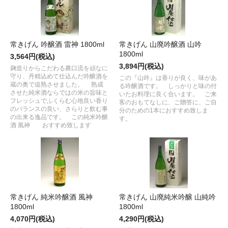
常きげん 吟醸酒 雷神 1800ml
常きげん 山廃吟醸酒 山吟
1800ml
3,564円(税込)
3,894円(税込)
麹造りからこだわる農口流を頑なに
守り、丹精込めて仕込んだ吟醸酒を
この『山吟』は香りが良く、味があ
蔵の奥で追熟させました。 熟成
る吟醸酒です。 しっかりと味の付
させた純米酒ならではの米の旨味と
いたお料理に良く合います。 ご来
フレッシュでふくらむ心地良い香り
客のおもてなしに、ご贈答に、ご自
のバランスの良い、さらりと飲む事
分のための1本におすすめ致しま
の出来る逸品です。 この純米吟醸
す。
酒 風神 おすすめ致します
常きげん 純米吟醸酒 風神
常きげん 山廃純米吟醸 山純吟
1800ml
1800ml
4,070円(税込)
4,290円(税込)