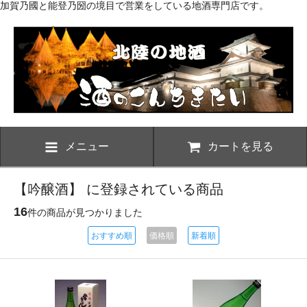
加賀乃國と能登乃圀の境目で営業をしている地酒専門店です。
メニュー
カートを見る
【吟醸酒】 に登録されている商品
16
件の商品が見つかりました
おすすめ順
価格順
新着順