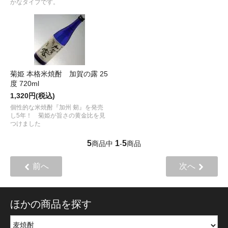
かなタイプです。
菊姫 本格米焼酎 加賀の露 25
度 720ml
1,320円(税込)
個性的な米焼酎『加州 剱』を発売
し5年！ 菊姫が旨さの黄金比を見
つけました
5
1
5
商品中
-
商品
前へ
次へ
ほかの商品を探す