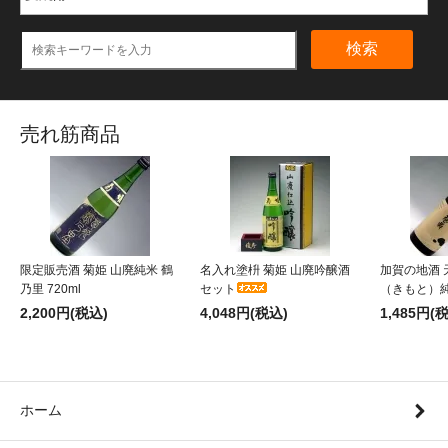
検索
売れ筋商品
限定販売酒 菊姫 山廃純米 鶴
名入れ塗枡 菊姫 山廃吟醸酒
加賀の地酒 
乃里 720ml
セット
（きもと）純米
2,200円(税込)
4,048円(税込)
1,485円(
ホーム