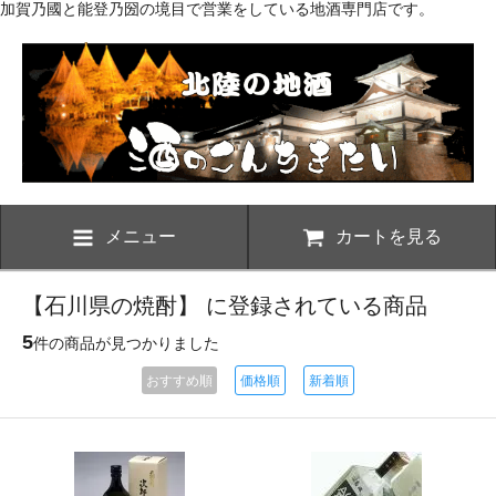
加賀乃國と能登乃圀の境目で営業をしている地酒専門店です。
メニュー
カートを見る
【石川県の焼酎】 に登録されている商品
5
件の商品が見つかりました
おすすめ順
価格順
新着順