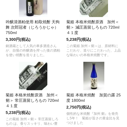
吟醸清酒粕使用 粕取焼酎 天狗
菊姫 本格米焼酎原酒 加州＜
舞 次郎冠者（じろうかじゃ）
剱＞ 減圧蒸留しろもの 720ml
750ml
４１度
3,300円(税込)
5,238円(税込)
銘酒蔵として人気の車多酒造さん
この菊姫 加州＜剱＞は、原材料に
が、自慢の吟醸酒を搾った後の酒粕
こだわり、造りにこだわった、上品
を使い焼酎を造りました。
な味わいの本格米焼酎です。
菊姫 本格米焼酎原酒 加州＜
菊姫 本格米焼酎 加賀の露 25
剱＞ 常圧蒸留しろもの 720ml
度 1800ml
４１度
2,750円(税込)
5,238円(税込)
個性的な米焼酎『加州 剱』を発売
し5年！ 菊姫が旨さの黄金比を見
この菊姫 加州＜剱＞ 常圧蒸留しろ
つけました
もの は、香りスッキリ、味わい豊