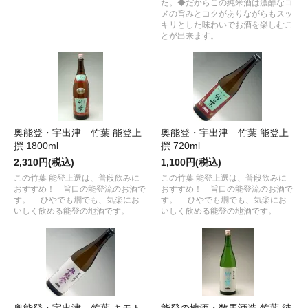
た。◆だからこの純米酒は濃醇なコ
メの旨みとコクがありながらもスッ
キリとした味わいでお酒を楽しむこ
とが出来ます。
奥能登・宇出津 竹葉 能登上
奥能登・宇出津 竹葉 能登上
撰 1800ml
撰 720ml
2,310円(税込)
1,100円(税込)
この竹葉 能登上選は、普段飲みに
この竹葉 能登上選は、普段飲みに
おすすめ！ 旨口の能登流のお酒で
おすすめ！ 旨口の能登流のお酒で
す。 ひやでも燗でも、気楽にお
す。 ひやでも燗でも、気楽にお
いしく飲める能登の地酒です。
いしく飲める能登の地酒です。
奥能登・宇出津 竹葉 キモト
能登の地酒・数馬酒造 竹葉 純