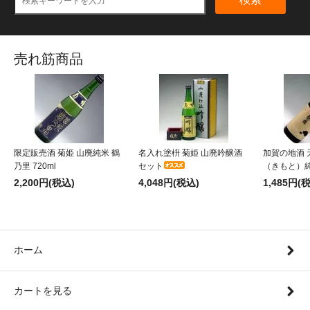
売れ筋商品
限定販売酒 菊姫 山廃純米 鶴
名入れ塗枡 菊姫 山廃吟醸酒
加賀の地酒 
乃里 720ml
セット
（きもと）純米
2,200円(税込)
4,048円(税込)
1,485円(
ホーム
カートを見る