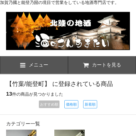
加賀乃國と能登乃圀の境目で営業をしている地酒専門店です。
メニュー
カートを見る
【竹葉/能登町】 に登録されている商品
13
件の商品が見つかりました
おすすめ順
価格順
新着順
カテゴリー一覧