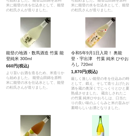
ら始めました。 能登山田錦を原料
ら始めました。 能登山田錦を原料
米に能登の水を仕込水として、能登
米に能登の水を仕込水として、能登
の杜氏さんが造りました。
の杜氏さんが造りました。
能登の地酒・数馬酒造 竹葉 能
令和5年9月1日入荷！ 奥能
登純米 300ml
登・宇出津 竹葉 純米 ひやお
ろし 720ml
660円(税込)
1,870円(税込)
より旨いお酒を造るため、米造りか
ら始めました。 能登山田錦を原料
厳しく激しい能登の冬を仕込みの時
米に能登の水を仕込水として、能登
として、鍛え、そして造り上げたお
の杜氏さんが造りました。
酒を蔵の奥深くでじっくりとひと夏
熟成させました。 蔵出しされたこ
の竹葉 純米ひやおろしは、口当た
りの良い味のふくらみと米の旨みが
素晴らしいお酒となりました。