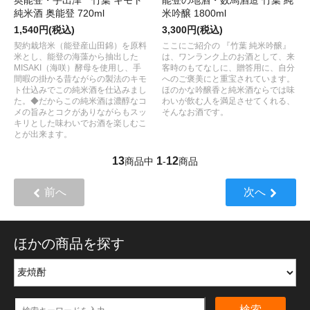
純米酒 奥能登 720ml
米吟醸 1800ml
1,540円(税込)
3,300円(税込)
契約栽培米（能登産山田錦）を原料
ここにご紹介の 『竹葉 純米吟醸』
米とし、能登の海藻から抽出した
は、ワンランク上のお酒として、来
MISAKI（海咲）酵母を使用し、手
客時のもてなしに、贈答用に、自分
間暇の掛かる昔ながらの製法のキモ
へのご褒美にと重宝されています。
ト仕込みでこの純米酒を仕込みまし
ほのかな吟醸香と純米酒ならでは味
た。◆だからこの純米酒は濃醇なコ
わいが飲む人を満足させてくれる、
メの旨みとコクがありながらもスッ
そんなお酒です。
キリとした味わいでお酒を楽しむこ
とが出来ます。
13
1
12
商品中
-
商品
前へ
次へ
ほかの商品を探す
検索