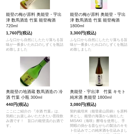
能登の梅が原料 奥能登・宇出
能登の梅が原料 奥能登・宇出
津 数馬酒造 竹葉 能登梅酒
津 数馬酒造 竹葉 能登梅酒
720ml
1800ml
1,760円(税込)
3,300円(税込)
ふな口から自然にしたたり落ちる旨
ふな口から自然にしたたり落ちる旨
味が一番多いたれ口のしずくを瓶詰
味が一番多いたれ口のしずくを瓶詰
め致しました
め致しました
奥能登の地酒蔵 数馬酒造の 冷
奥能登・宇出津 竹葉 キモト
酒 竹葉 小瓶 300ml
純米酒 奥能登 1800ml
440円(税込)
3,080円(税込)
ここにご紹介の 『冷酒 竹葉』は、
契約栽培米（能登産山田錦）を原料
気軽にお楽しみいただきたい普段飲
米とし、能登の海藻から抽出した
み酒です！ 旨口の能登流のお酒で
MISAKI（海咲）酵母を使用し、手
す。
間暇の掛かる昔ながらの製法のキモ
ト仕込みでこの純米酒を仕込みまし