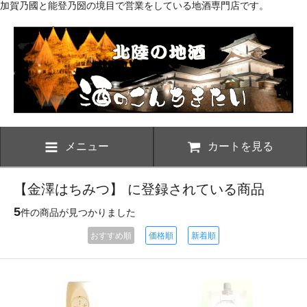
加賀乃國と能登乃圀の境目で営業をしている地酒専門店です。
メニュー
カートを見る
【金澤はちみつ】 に登録されている商品
5
件の商品が見つかりました
おすすめ順
価格順
新着順