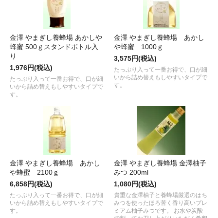
金澤 やまぎし養蜂場 あかしや
金澤 やまぎし養蜂場 あかし
蜂蜜 500ｇスタンドボトル入
や蜂蜜 1000ｇ
り
3,575円(税込)
1,976円(税込)
たっぷり入って一番お得で、口が細
いから詰め替えもしやすいタイプで
たっぷり入って一番お得で、口が細
す。
いから詰め替えもしやすいタイプで
す。
金澤 やまぎし養蜂場 あかし
金澤 やまぎし養蜂場 金澤柚子
や蜂蜜 2100ｇ
みつ 200ml
6,858円(税込)
1,080円(税込)
たっぷり入って一番お得で、口が細
貴重な金澤柚子と養蜂場厳選のはち
いから詰め替えもしやすいタイプで
みつを使ったほろ苦く香り高いプレ
す。
ミアム柚子みつです。 お水や炭酸