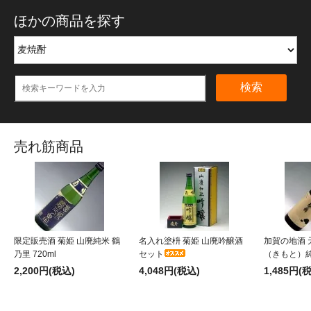
ほかの商品を探す
検索
売れ筋商品
限定販売酒 菊姫 山廃純米 鶴
名入れ塗枡 菊姫 山廃吟醸酒
加賀の地酒 
乃里 720ml
セット
（きもと）純米
2,200円(税込)
4,048円(税込)
1,485円(