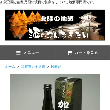
加賀乃國と能登乃圀の境目で営業をしている地酒専門店です。
メニュー
カートを見る
ホーム
>
加賀鳶／金沢市
>
吟醸酒