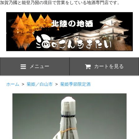
加賀乃國と能登乃圀の境目で営業をしている地酒専門店です。
メニュー
カートを見る
ホーム
>
菊姫／白山市
>
菊姫季節限定酒