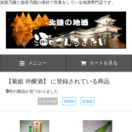
加賀乃國と能登乃圀の境目で営業をしている地酒専門店です。
メニュー
カートを見る
【菊姫 吟醸酒】 に登録されている商品
9
件の商品が見つかりました
おすすめ順
価格順
新着順