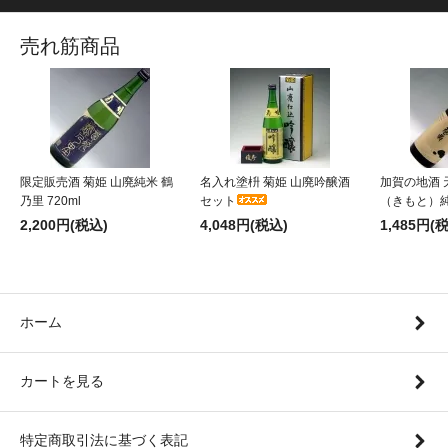
売れ筋商品
限定販売酒 菊姫 山廃純米 鶴
名入れ塗枡 菊姫 山廃吟醸酒
加賀の地酒 
乃里 720ml
セット
（きもと）純米
2,200円(税込)
4,048円(税込)
1,485円(
ホーム
カートを見る
特定商取引法に基づく表記