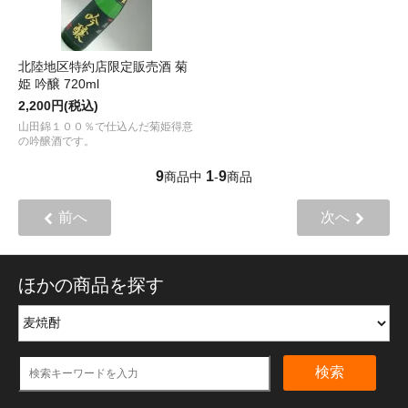
北陸地区特約店限定販売酒 菊
姫 吟醸 720ml
2,200円(税込)
山田錦１００％で仕込んだ菊姫得意
の吟醸酒です。
9
1
9
商品中
-
商品
前へ
次へ
ほかの商品を探す
検索